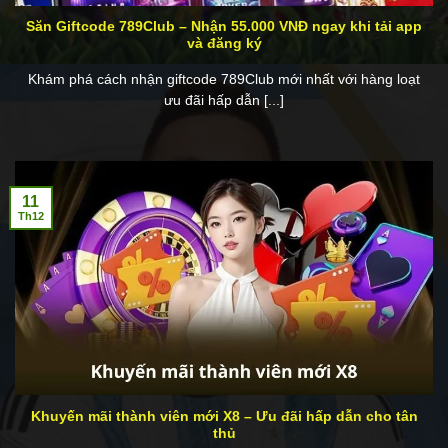
Săn Giftcode 789Club – Nhận 55.000 VNĐ ngay khi tải app
và đăng ký
Khám phá cách nhận giftcode 789Club mới nhất với hàng loạt
ưu đãi hấp dẫn [...]
11
Th12
Khuyến mãi thành viên mới X8 – Ưu đãi hấp dẫn cho tân
thủ