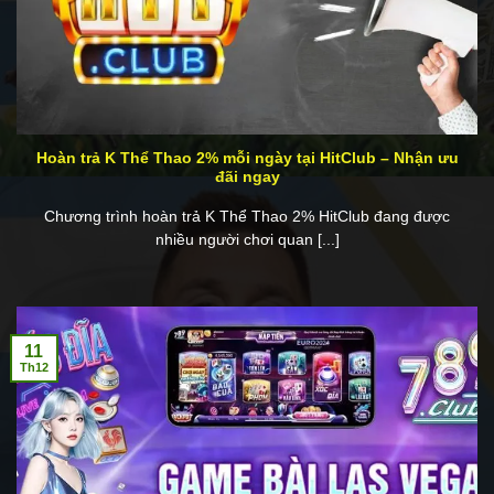
Hoàn trả K Thể Thao 2% mỗi ngày tại HitClub – Nhận ưu
đãi ngay
Chương trình hoàn trả K Thể Thao 2% HitClub đang được
nhiều người chơi quan [...]
11
Th12