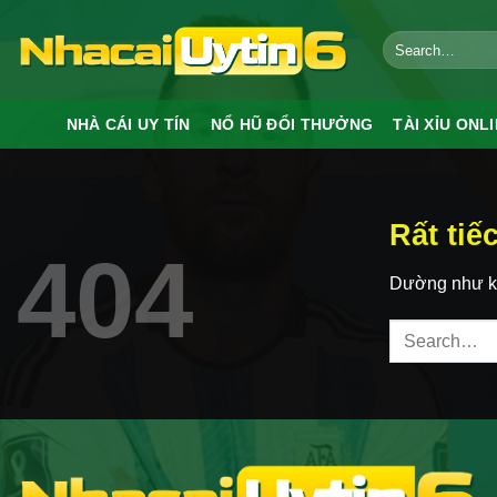
Bỏ
qua
nội
dung
NHÀ CÁI UY TÍN
NỔ HŨ ĐỔI THƯỞNG
TÀI XỈU ONL
Rất tiế
404
Dường như khô