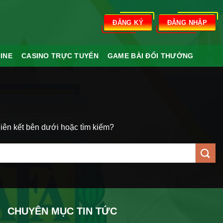
ĐĂNG KÝ
ĐĂNG NHẬP
INE
CASINO TRỰC TUYẾN
GAME BÀI ĐỔI THƯỞNG
 liên kết bên dưới hoặc tìm kiếm?
CHUYÊN MỤC TIN TỨC