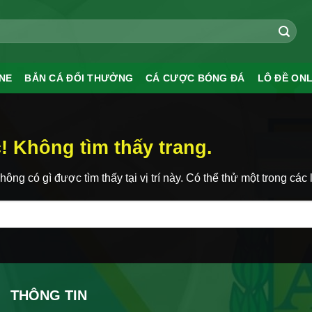
INE
BẮN CÁ ĐỔI THƯỞNG
CÁ CƯỢC BÓNG ĐÁ
LÔ ĐỀ ONL
c! Không tìm thấy trang.
ng có gì được tìm thấy tại vị trí này. Có thể thử một trong các
THÔNG TIN