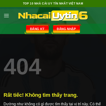
Bỏ
TOP 10 NHÀ CÁI UY TÍN NHẤT VIỆT NAM
qua
nội
dung
ĐĂNG KÝ
ĐĂNG NHẬP
404
Rất tiếc! Không tìm thấy trang.
Dường như không có gì được tìm thấy tại vị trí này. Có thể